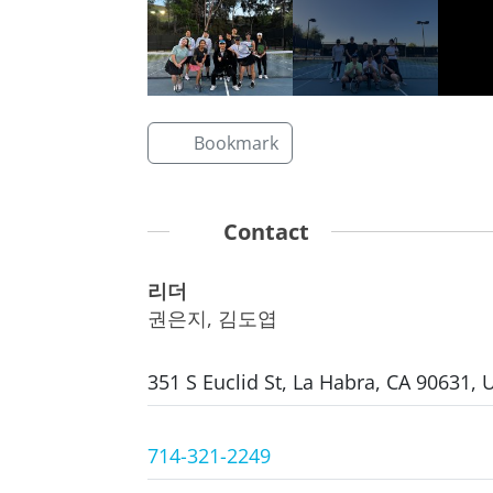
Bookmark
Contact
리더
권은지, 김도엽
351 S Euclid St, La Habra, CA 90631, 
714-321-2249