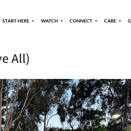
START HERE
WATCH
CONNECT
CARE
G
e All)