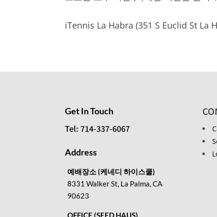
iTennis La Habra (351 S Euclid St La 
CO
Get In Touch
Tel: 714-337-6067
C
S
Address
L
예배장소 (케네디 하이스쿨)
8331 Walker St, La Palma, CA
90623
OFFICE (SEED HAUS)