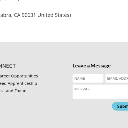
Habra, CA 90631 United States)
NNECT
Leave a Message
areer Opportunities
eed Apprenticeship
ost and Found
Subm