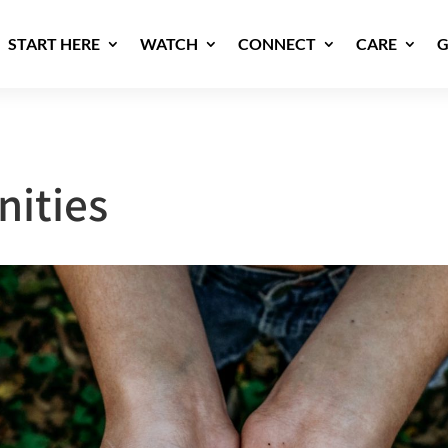
START HERE
WATCH
CONNECT
CARE
G
nities