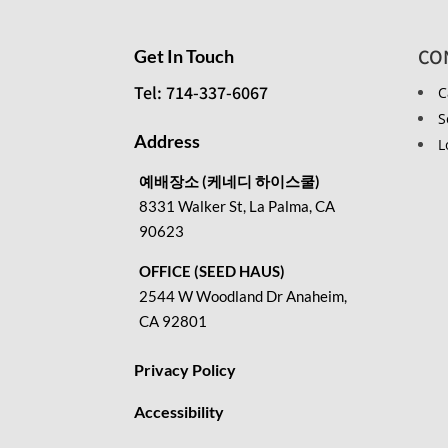
CO
Get In Touch
Tel: 714-337-6067
C
S
Address
L
예배장소 (케네디 하이스쿨)
8331 Walker St, La Palma, CA
90623
OFFICE (SEED HAUS)
2544 W Woodland Dr Anaheim,
CA 92801
Privacy Policy
Accessibility