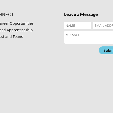
NNECT
Leave a Message
areer Opportunities
eed Apprenticeship
ost and Found
Subm