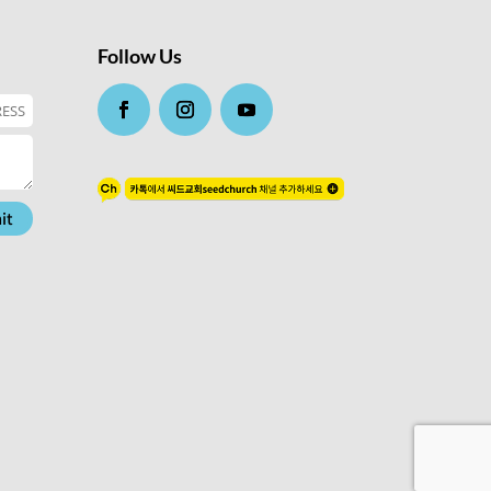
Follow Us
it