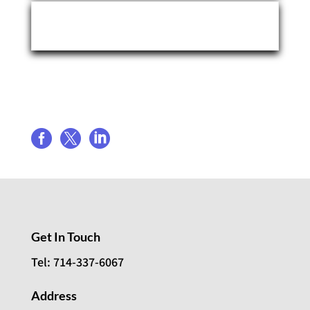
Event Organizer
Share event



Get In Touch
Tel: 714-337-6067
Address