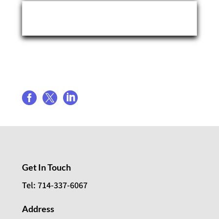
Event Organizer
Share event



Get In Touch
Tel: 714-337-6067
Address