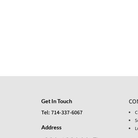
CO
Get In Touch
Tel: 714-337-6067
C
S
Address
L