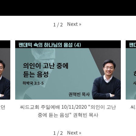
Next
»
1
/
2
랐던
씨드교회 주일예배 10/11/2020 "의인이 고난
씨
중에 듣는 음성" 권혁빈 목사
Next
»
1
/
2