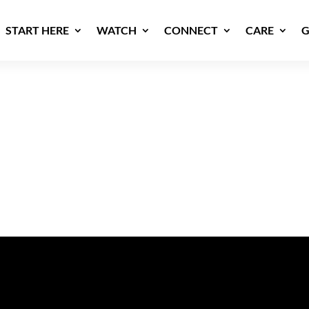
START HERE
WATCH
CONNECT
CARE
G