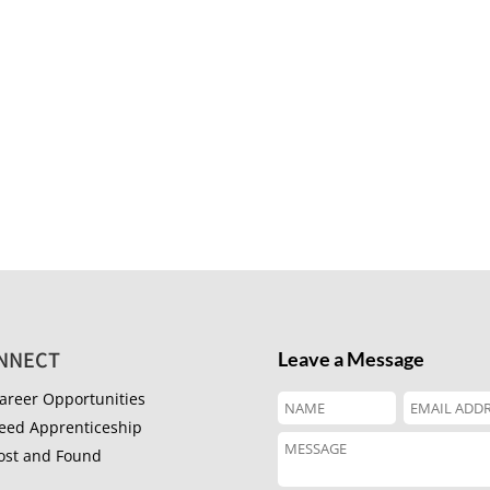
NNECT
Leave a Message
areer Opportunities
eed Apprenticeship
ost and Found