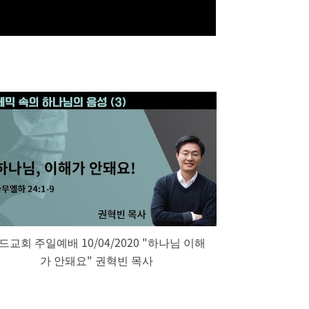
드교회 주일예배 10/04/2020 "하나님 이해
가 안돼요" 권혁빈 목사