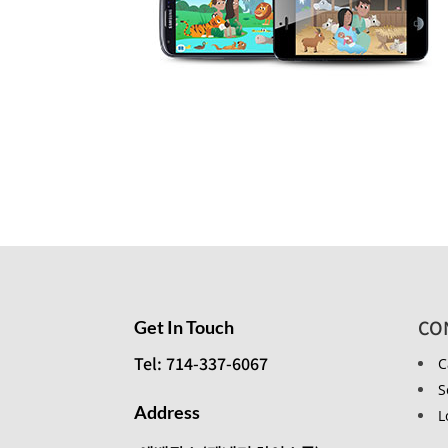
CO
Get In Touch
Tel: 714-337-6067
C
S
Address
L