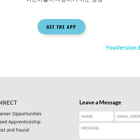
GET THE APP
YouVersion B
NNECT
Leave a Message
areer Opportunities
eed Apprenticeship
ost and Found