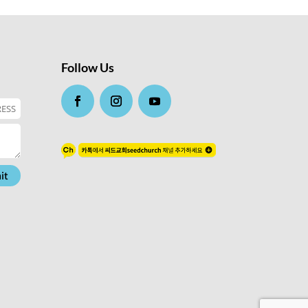
Follow Us
it