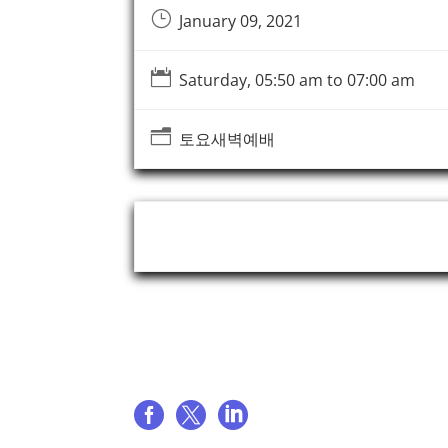
}
January 09, 2021

Saturday, 05:50 am to 07:00 am
n
토요새벽예배
Event Organizer
Share event


