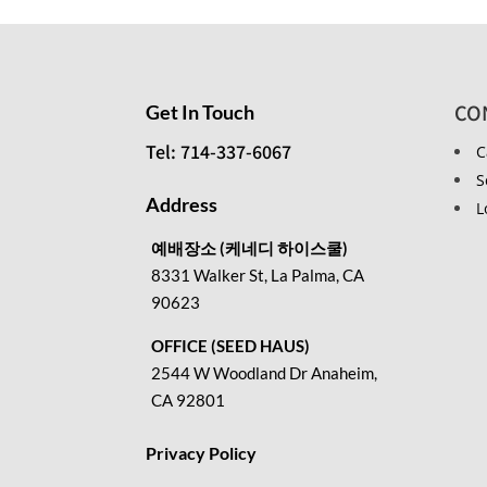
CO
Get In Touch
Tel: 714-337-6067
C
S
Address
L
예배장소 (케네디 하이스쿨)
8331 Walker St, La Palma, CA
90623
OFFICE (SEED HAUS)
2544 W Woodland Dr Anaheim,
CA 92801
Privacy Policy