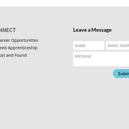
NNECT
Leave a Message
areer Opportunities
eed Apprenticeship
ost and Found
Subm