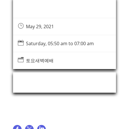
Event Information
}
May 29, 2021

Saturday, 05:50 am to 07:00 am
n
토요새벽예배
Event Organizer
Share event