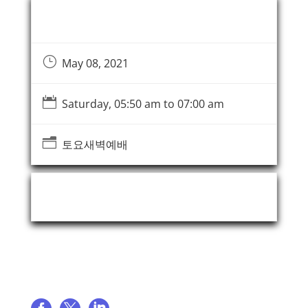
Event Information
}
May 08, 2021

Saturday, 05:50 am to 07:00 am
n
토요새벽예배
Event Organizer
Share event