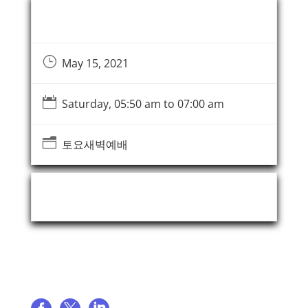
Event Information
}
May 15, 2021

Saturday, 05:50 am to 07:00 am
n
토요새벽예배
Event Organizer
Share event