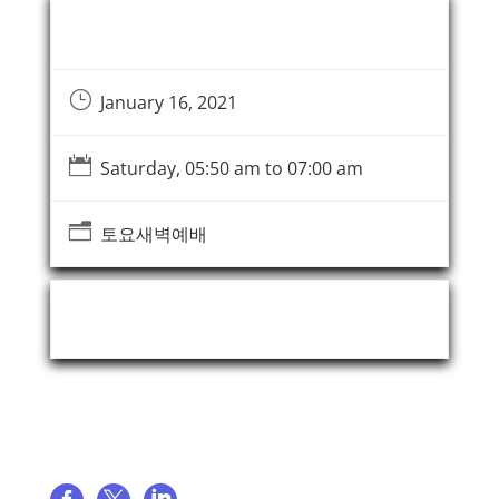
Event Information
}
January 16, 2021

Saturday, 05:50 am to 07:00 am
n
토요새벽예배
Event Organizer
Share event