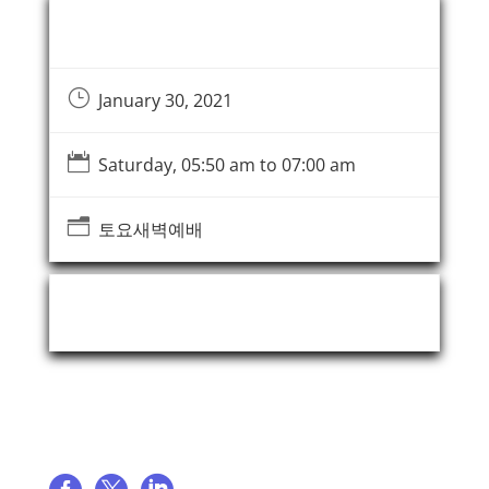
Event Information
}
January 30, 2021

Saturday, 05:50 am to 07:00 am
n
토요새벽예배
Event Organizer
Share event