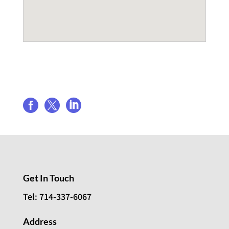
Share event



Get In Touch
Tel: 714-337-6067
Address