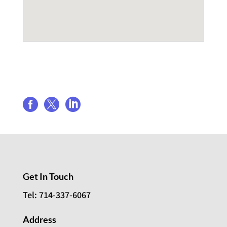
Share event



Get In Touch
Tel: 714-337-6067
Address