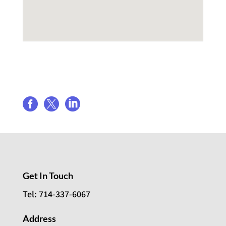
Share event



Get In Touch
Tel: 714-337-6067
Address