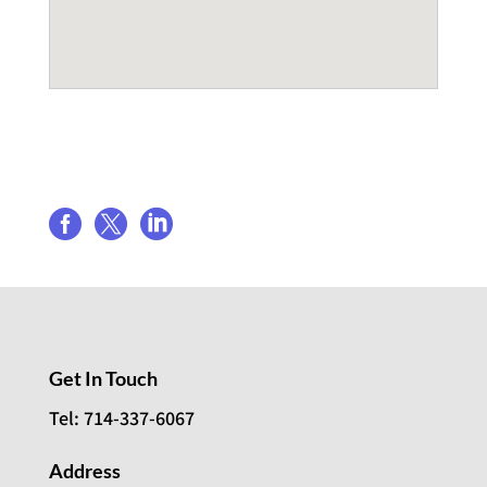
Share event



Get In Touch
Tel: 714-337-6067
Address