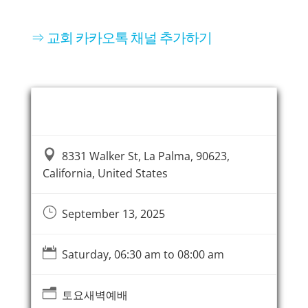
⇒ 교회 카카오톡 채널 추가하기
Event Information

8331 Walker St, La Palma, 90623,
California, United States
}
September 13, 2025

Saturday, 06:30 am to 08:00 am
n
토요새벽예배