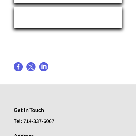
Event Organizer
Share event



Get In Touch
Tel: 714-337-6067
Address