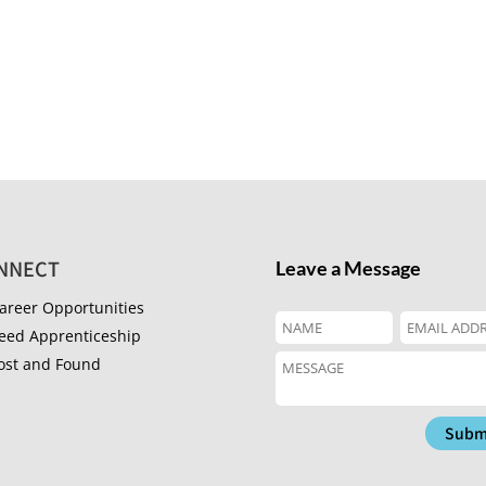
NNECT
Leave a Message
areer Opportunities
eed Apprenticeship
ost and Found
Subm