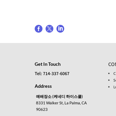
Share event



CO
Get In Touch
Tel: 714-337-6067
C
S
Address
L
예배장소 (케네디 하이스쿨)
8331 Walker St, La Palma, CA
90623