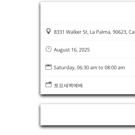
Event Information

8331 Walker St, La Palma, 90623, Cal
}
August 16, 2025

Saturday, 06:30 am to 08:00 am
n
토요새벽예배
Event Organizer