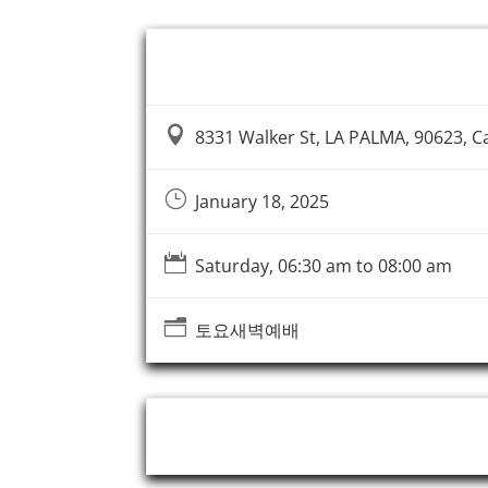
Event Information

8331 Walker St, LA PALMA, 90623, Cal
}
January 18, 2025

Saturday, 06:30 am to 08:00 am
n
토요새벽예배
Event Organizer