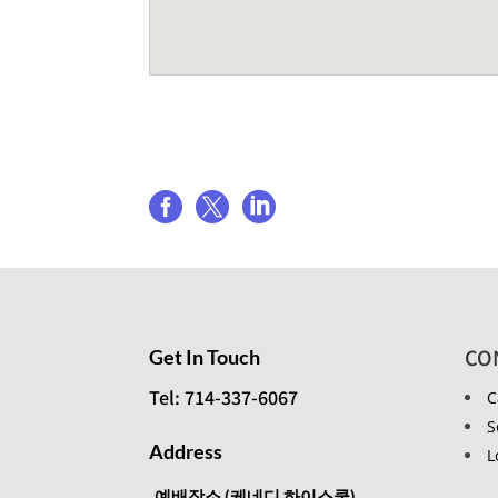
Share event



CO
Get In Touch
Tel: 714-337-6067
C
S
Address
L
예배장소 (케네디 하이스쿨)