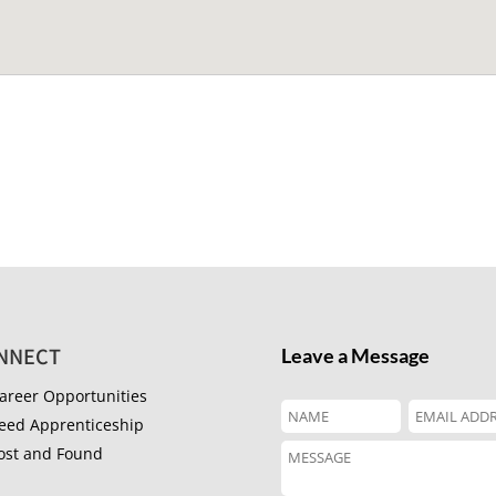
NNECT
Leave a Message
areer Opportunities
eed Apprenticeship
ost and Found