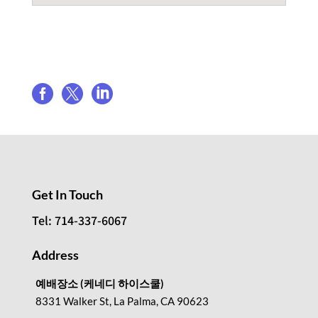
Share event



Get In Touch
Tel: 714-337-6067
Address
예배장소 (케네디 하이스쿨)
8331 Walker St, La Palma, CA 90623