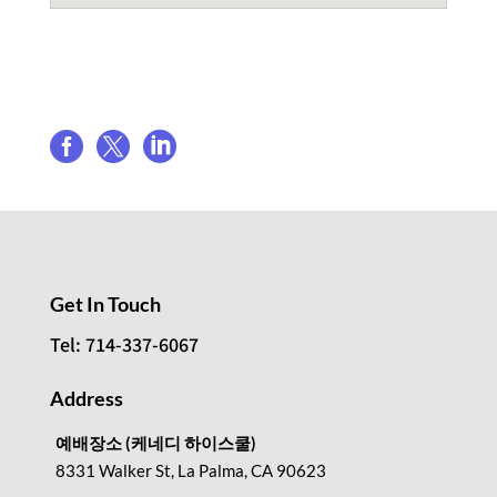
Share event



Get In Touch
Tel: 714-337-6067
Address
예배장소 (케네디 하이스쿨)
8331 Walker St, La Palma, CA 90623