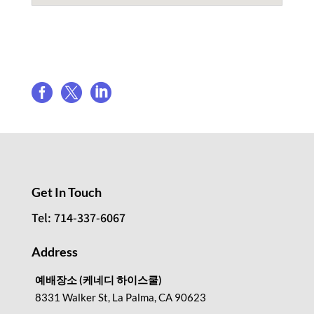
Share event



Get In Touch
Tel: 714-337-6067
Address
예배장소 (케네디 하이스쿨)
8331 Walker St, La Palma, CA 90623