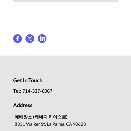
Share event



Get In Touch
Tel: 714-337-6067
Address
예배장소 (케네디 하이스쿨)
8331 Walker St, La Palma, CA 90623