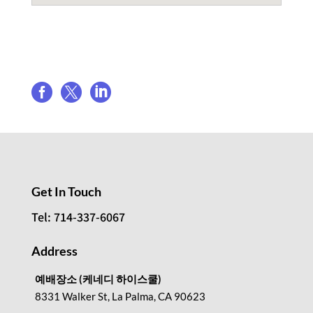
Share event



Get In Touch
Tel: 714-337-6067
Address
예배장소 (케네디 하이스쿨)
8331 Walker St, La Palma, CA 90623